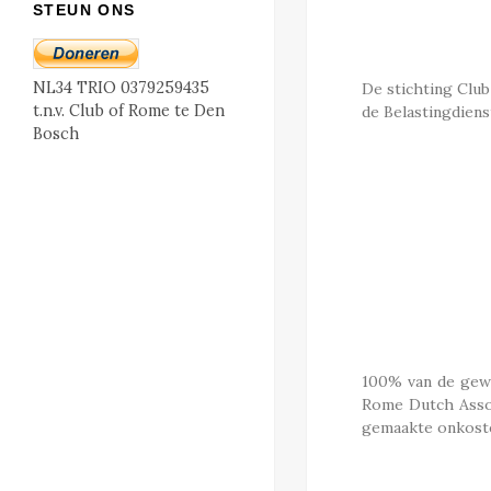
STEUN ONS
NL34 TRIO 0379259435
De stichting Club
t.n.v. Club of Rome te Den
de Belastingdienst
Bosch
100% van de gewo
Rome Dutch Assoc
gemaakte onkost